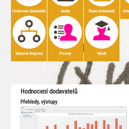
Hodnocení dodavatelů
Audity
Řízení dokumentů
Ext
Vývojové diagramy
Procesy
Výcvik
Hodnocení dodavatelů
Přehledy, výstupy