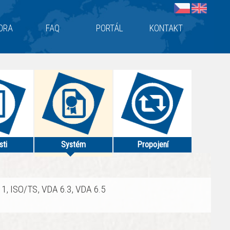
ORA
FAQ
PORTÁL
KONTAKT
sti
Systém
Propojení
1, ISO/TS, VDA 6.3, VDA 6.5