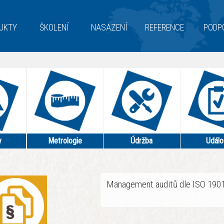
UKTY
ŠKOLENÍ
NASAZENÍ
REFERENCE
PODP
y
Metrologie
Údržba
Událo
Management auditů dle ISO 1901