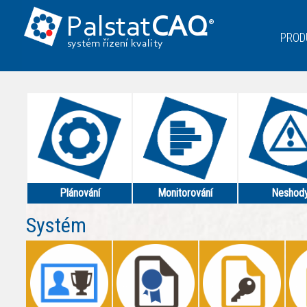
Palstat
CAQ
®
PROD
systém řízení kvality
Plánování
Monitorování
Neshod
Systém