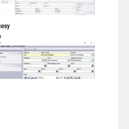
cesy
a