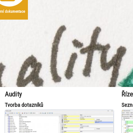
erní dokumentace
Audity
Říz
Tvorba dotazníků
Sezn