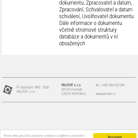
dokumentu, Zpracovatel a datum,
Zpracování, Schvalovatel a datum
schválení, Uvolňovatel dokumentu
Dále informace o dokumentu
včetně stromové struktury
databáze a dokumentů v ní
obsažených
PALSTAT s.r.o.
tel.: +420 499 422 044
© Copyright 1992 - 2026
543 02 Vrchlabí
PALSTAT s.r.o.
CZECH REPUBLIC
www.palstat.cz
Tento web používá soubory cookies k zajištení zobrazení
Rozumím!