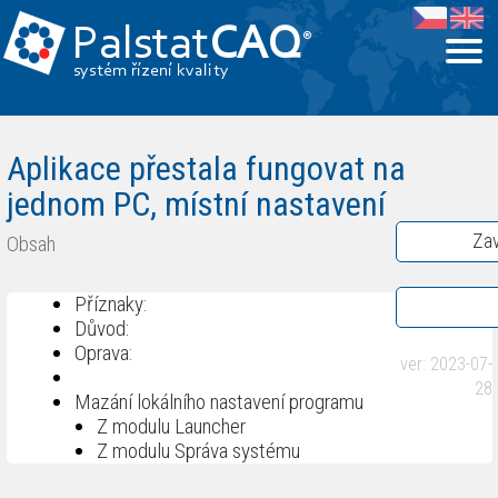
Palstat
CAQ
®
systém řízení kvality
Aplikace přestala fungovat na
jednom PC, místní nastavení
Zav
Obsah
Příznaky:
Důvod:
Oprava:
ver: 2023-07-
28
Mazání lokálního nastavení programu
Z modulu Launcher
Z modulu Správa systému