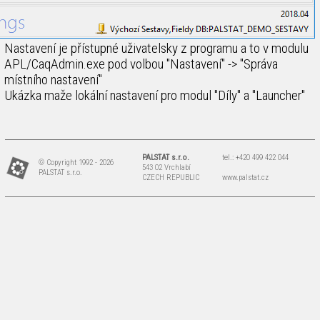
Nastavení je přístupné uživatelsky z programu a to v modulu
APL/CaqAdmin.exe pod volbou "Nastavení" -> "Správa
místního nastavení"
Ukázka maže lokální nastavení pro modul "Díly" a "Launcher"
PALSTAT s.r.o.
tel.: +420 499 422 044
© Copyright 1992 - 2026
543 02 Vrchlabí
PALSTAT s.r.o.
CZECH REPUBLIC
www.palstat.cz