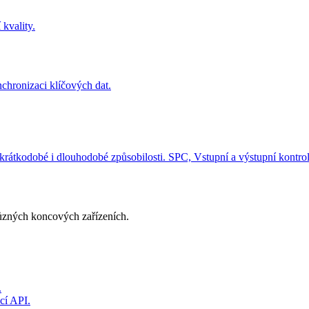
kvality.
hronizaci klíčových dat.
krátkodobé i dlouhodobé způsobilosti. SPC, Vstupní a výstupní kontrola
různých koncových zařízeních.
.
cí API.