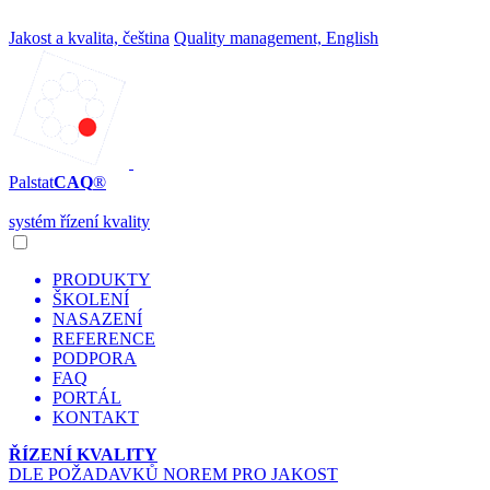
Jakost a kvalita, čeština
Quality management, English
Palstat
CAQ
®
systém řízení kvality
PRODUKTY
ŠKOLENÍ
NASAZENÍ
REFERENCE
PODPORA
FAQ
PORTÁL
KONTAKT
ŘÍZENÍ KVALITY
DLE POŽADAVKŮ NOREM PRO JAKOST