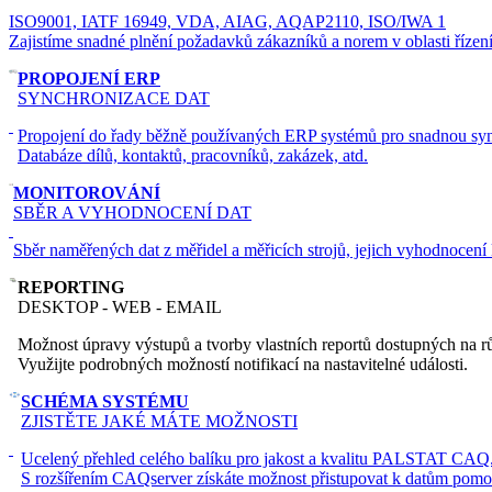
ISO9001, IATF 16949, VDA, AIAG, AQAP2110, ISO/IWA 1
Zajistíme snadné plnění požadavků zákazníků a norem v oblasti řízení 
PROPOJENÍ ERP
SYNCHRONIZACE DAT
Propojení do řady běžně používaných ERP systémů pro snadnou sync
Databáze dílů, kontaktů, pracovníků, zakázek, atd.
MONITOROVÁNÍ
SBĚR A VYHODNOCENÍ DAT
Sběr naměřených dat z měřidel a měřicích strojů, jejich vyhodnocení 
REPORTING
DESKTOP - WEB - EMAIL
Možnost úpravy výstupů a tvorby vlastních reportů dostupných na 
Využijte podrobných možností notifikací na nastavitelné události.
SCHÉMA SYSTÉMU
ZJISTĚTE JAKÉ MÁTE MOŽNOSTI
Ucelený přehled celého balíku pro jakost a kvalitu PALSTAT CAQ
S rozšířením CAQserver získáte možnost přistupovat k datům pomo