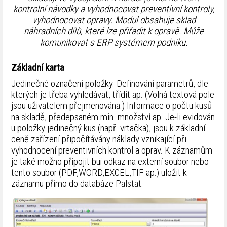
kontrolní návodky a vyhodnocovat preventivní kontroly,
vyhodnocovat opravy. Modul obsahuje sklad
náhradních dílů, které lze přiřadit k opravě. Může
komunikovat s ERP systémem podniku.
Základní karta
Jedinečné označení položky. Definování parametrů, dle
kterých je třeba vyhledávat, třídit ap. (Volná textová pole
jsou uživatelem přejmenována.) Informace o počtu kusů
na skladě, předepsaném min. množství ap. Je-li evidován
u položky jedinečný kus (např. vrtačka), jsou k základní
ceně zařízení připočítávány náklady vznikající při
vyhodnocení preventivních kontrol a oprav. K záznamům
je také možno připojit buï odkaz na externí soubor nebo
tento soubor (PDF,WORD,EXCEL,TIF ap.) uložit k
záznamu přímo do databáze Palstat.