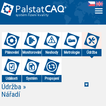
Palstat
CAQ
®
systém řízení kvality
Plánování
Monitorování
Neshody
Metrologie
Údržba
Události
Systém
Propojení
Údržba
»
Nářadí