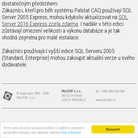
dostatečným předstihem.
Zákazníci, kteří pro běh systému Palstat CAQ používají SQL
Server 2005 Express, mohou kdykoliv aktualizovat na
SQL
Server 2016 Express zcela zdarma
. I nadále v této edici
zůstávají omezení velikosti a výkonu databáze a je tak
vhodná zejména pro malé instalace.
Zákazníci používající vyšší edice SQL Serveru 2005
(Standard, Enterprise) mohou zakoupit aktuální verze u svého
dodavatele.
PALSTAT s.r.o.
tel.: +420 499 422 044
© Copyright 1992 - 2026
543 02 Vrchlabí
PALSTAT s.r.o.
CZECH REPUBLIC
www.palstat.cz
Tento web používá soubory cookies k zajištení zobrazení
Rozumím!
správného obsahu této webové stránky
Více informací