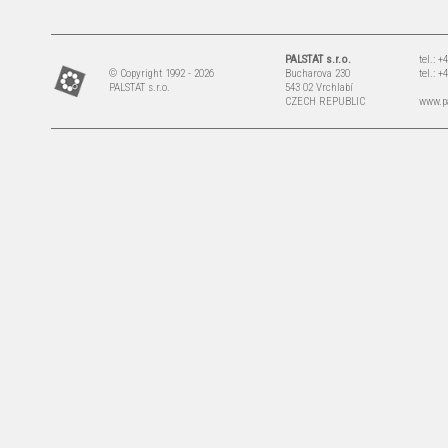
PALSTAT s.r.o.
tel.: 
© Copyright 1992 - 2026
Bucharova 230
tel.: 
PALSTAT s.r.o.
543 02 Vrchlabí
CZECH REPUBLIC
www.pa