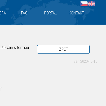
ORA
FAQ
PORTÁL
KONTAKT
dělávání s formou
ZPĚT
ver: 2020-10-15
í