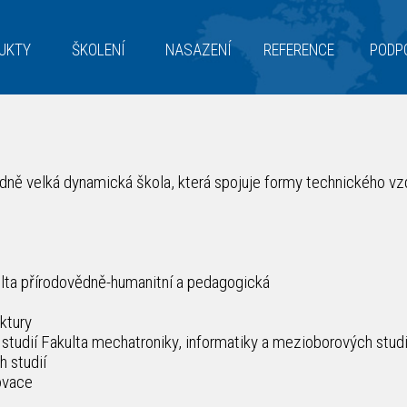
UKTY
ŠKOLENÍ
NASAZENÍ
REFERENCE
PODP
ředně velká dynamická škola, která spojuje formy technického vz
ta přírodovědně-humanitní a pedagogická
ktury
tudií Fakulta mechatroniky, informatiky a mezioborových studi
 studií
ovace