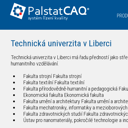
Palstat
CAQ
®
PROD
systém řízení kvality
Technická univerzita v Liberci
Technická univerzita v Liberci má řadu předností jako st
humanitního vzdělávání.
Fakulta strojní Fakulta strojní
Fakulta textilní Fakulta textilní
Fakulta přírodovědně-humanitní a pedagogická Fakul
Ekonomická fakulta Ekonomická fakulta
Fakulta umění a architektury Fakulta umění a archite
Fakulta mechatroniky, informatiky a mezioborových s
Fakulta zdravotnických studií Fakulta zdravotnických
Ústav pro nanomateriály, pokročilé technologie a in