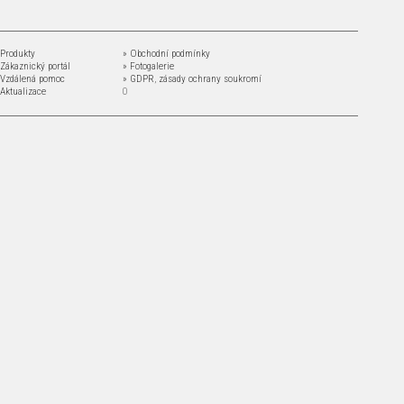
 Produkty
» Obchodní podmínky
 Zákaznický portál
» Fotogalerie
 Vzdálená pomoc
» GDPR
,
zásady ochrany soukromí
 Aktualizace
0