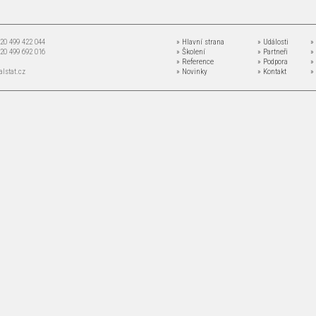
+420 499 422 044
» Hlavní strana
» Události
»
+420 499 692 016
» Školení
» Partneři
»
» Reference
» Podpora
»
lstat.cz
» Novinky
» Kontakt
»