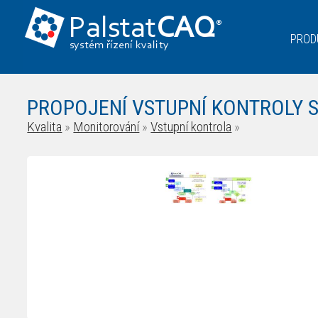
Palstat
CAQ
®
PROD
systém řízení kvality
PROPOJENÍ VSTUPNÍ KONTROLY S
Kvalita
»
Monitorování
»
Vstupní kontrola
»