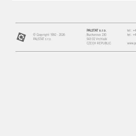
PALSTAT s.r.o.
tel.: 
© Copyright 1992 - 2026
Bucharova 230
tel.: 
PALSTAT s.r.o.
543 02 Vrchlabí
CZECH REPUBLIC
www.pa