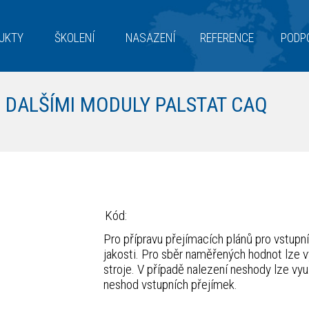
UKTY
ŠKOLENÍ
NASAZENÍ
REFERENCE
PODP
 DALŠÍMI MODULY PALSTAT CAQ
Kód:
Pro přípravu přejímacích plánů pro vstupn
jakosti. Pro sběr naměřených hodnot lze vyu
stroje. V případě nalezení neshody lze vyu
neshod vstupních přejímek.