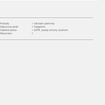
 Produkty
» Obchodní podmínky
 Zákaznický portál
» Fotogalerie
 Vzdálená pomoc
» GDPR
,
zásady ochrany soukromí
 Aktualizace
0