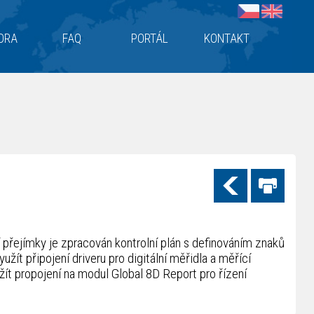
ORA
FAQ
PORTÁL
KONTAKT
í přejímky je zpracován kontrolní plán s definováním znaků
žít připojení driveru pro digitální měřidla a měřící
žít propojení na modul Global 8D Report pro řízení