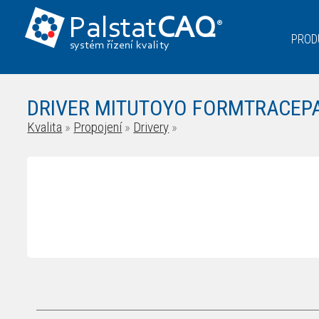
Palstat
CAQ
®
PROD
systém řízení kvality
DRIVER MITUTOYO FORMTRACEP
Kvalita
»
Propojení
»
Drivery
»