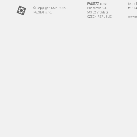
PALSTAT s.r.o.
tel.: 
© Copyright 1992 - 2026
Bucharova 230
tel.: 
PALSTAT s.r.o.
543 02 Vrchlabí
CZECH REPUBLIC
www.pa