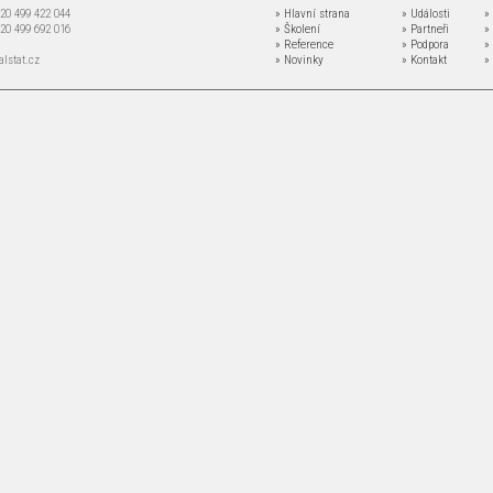
+420 499 422 044
» Hlavní strana
» Události
»
+420 499 692 016
» Školení
» Partneři
»
» Reference
» Podpora
»
lstat.cz
» Novinky
» Kontakt
»