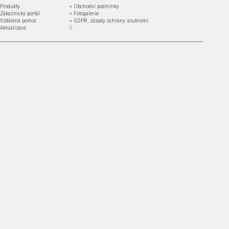
 Produkty
» Obchodní podmínky
 Zákaznický portál
» Fotogalerie
 Vzdálená pomoc
» GDPR
,
zásady ochrany soukromí
 Aktualizace
0