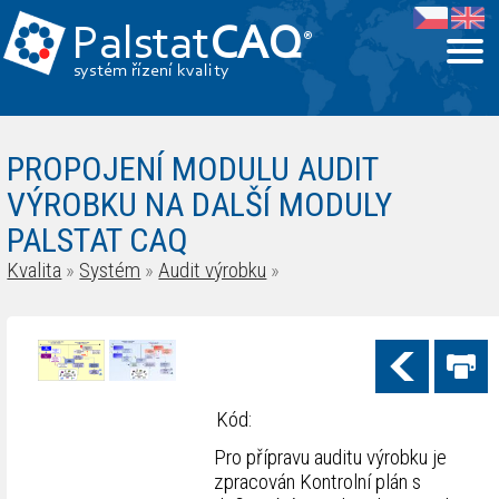
Palstat
CAQ
®
systém řízení kvality
PROPOJENÍ MODULU AUDIT
VÝROBKU NA DALŠÍ MODULY
PALSTAT CAQ
Kvalita
»
Systém
»
Audit výrobku
»
Kód:
Pro přípravu auditu výrobku je
zpracován Kontrolní plán s