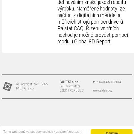
definováním znaku jakosti auditu
výrobku. Naměřené hodnoty lze
načítat z digitálních měřidel a
měřicích strojů pomocí driverů
Palstat CAQ. Řízení vnitřních
neshod je možné provést pomocí
modulu Global 8D Report.
PALSTAT s.r.o.
tel.: +420 499 422 044
© Copyright 1992 - 2026
543 02 Vrchlabí
PALSTAT s.r.o.
CZECH REPUBLIC
www.palstat.cz
Tento web používá soubory cookies k zajištení zobrazení
Rozumím!