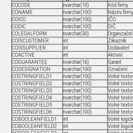
COCODE
nvarchar(10)
Kód firmy
CONAME
nvarchar(100)
Název firm
COICO
nvarchar(100)
IČO
CODIC
nvarchar(100)
DIČ
COLEGALFORM
nvarchar(30)
Organizační
COISCUSTOMER
int
Zákazník
COISSUPPLIER
int
Dodavatel
COACTIVE
int
Aktivní
COGUARANTEE
nvarchar(16)
Garant
CODESIGNATION
nvarchar(100)
Označení
COSTRINGFIELD1
nvarchar(100)
Volné texto
COSTRINGFIELD2
nvarchar(100)
Volné texto
COSTRINGFIELD3
nvarchar(100)
Volné texto
COSTRINGFIELD4
nvarchar(100)
Volné texto
COSTRINGFIELD5
nvarchar(100)
Volné texto
COSTRINGFIELD6
nvarchar(100)
Volné texto
COBOOLEANFIELD1
int
Volné logic
COBOOLEANFIELD2
int
Volné logic