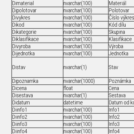
Dimaterial
nvarchar(100)
Materiál
Dipolotovar
nvarchar(100)
Polotovar
Divykres
nvarchar(100)
Číslo výkre
Dikod
nvarchar(100)
Kód dílu
Dikategorie
nvarchar(100)
Skupina
Diklasifikace
nvarchar(100)
Klasifikace
Divyroba
nvarchar(100)
Výroba
Dijednotka
nvarchar(100)
Jednotka
Distav
nvarchar(1)
Stav
Dipoznamka
nvarchar(1000)
Poznámka
Dicena
float
Cena
Disestava
nvarchar(1)
Sestava
Didatum
datetime
Datum od kd
Diinfo1
nvarchar(100)
Info1
Diinfo2
nvarchar(100)
Info2
Diinfo3
nvarchar(100)
Info3
Diinfo4
nvarchar(100)
Info4