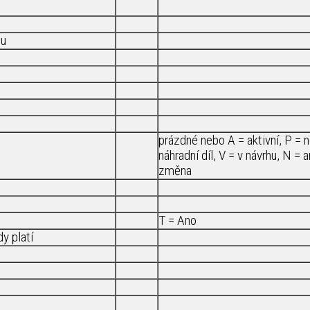
su
prázdné nebo A = aktivní, P = 
náhradní díl, V = v návrhu, N = 
změna
T = Ano
y platí