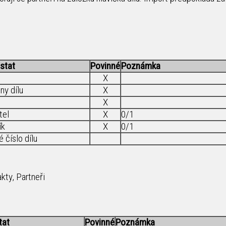
stat
Povinné
Poznámka
X
ny dílu
X
X
tel
X
0/1
ík
X
0/1
 číslo dílu
kty, Partneři
tat
Povinné
Poznámka