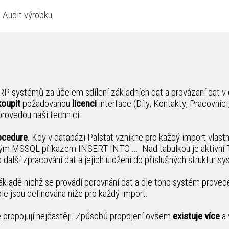
a Audit výrobku
P systémů za účelem sdílení základních dat a provázaní dat v 
koupit
požadovanou
licenci
interface (Díly, Kontakty, Pracovníci,.
provedou naši technici.
ocedure
. Kdy v databázi Palstat vznikne pro každý import vlastn
ckým MSSQL příkazem INSERT INTO .... Nad tabulkou je aktivní T
 další zpracování dat a jejich uložení do příslušných struktur s
ákladě nichž se provádí porovnání dat a dle toho systém prov
ole jsou definována níže pro každý import.
se propojují nejčastěji. Způsobů propojení ovšem
existuje více
a 