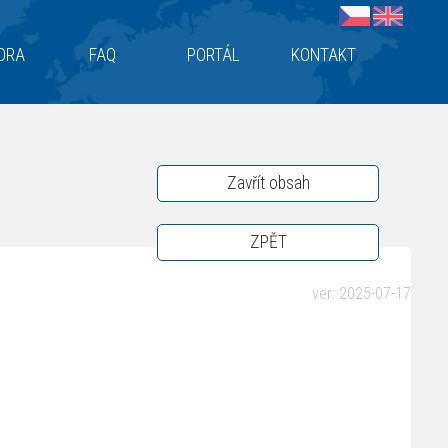
ORA
FAQ
PORTÁL
KONTAKT
Zavřít obsah
ZPĚT
ver: 2025-07-17