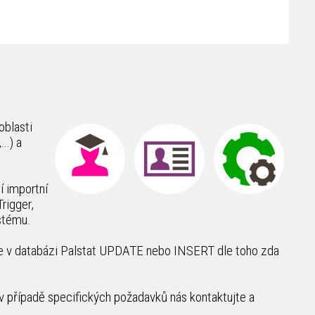
oblasti
..) a
í importní
rigger,
ystému.
ede v databázi Palstat UPDATE nebo INSERT dle toho zda
v případě specifických požadavků nás kontaktujte a