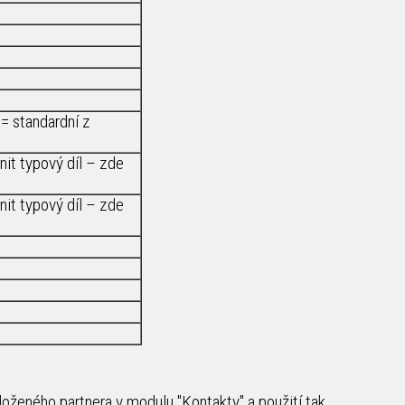
 = standardní z
nit typový díl – zde
nit typový díl – zde
loženého partnera v modulu "Kontakty" a použití tak