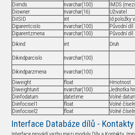
Diimds
nvarchar(100)
IMDS (mezin
Diowner
nvarchar(16)
Uživatel
DiISID
int
Id položky
Diparentcislo
nvarchar(100)
Původní díl
Diparentzmena
nvarchar(100)
Původní díl
Dikind
int
Druh
Dikindparcislo
nvarchar(100)
Dikindparzmena
nvarchar(100)
Diweight
float
Hmotnost
Diweightunit
nvarchar(100)
Jednotka h
Diinfodatum
datetime
Volné datu
Diinfocisel1
float
Volné čísel
Diinfocisel2
float
Volné čísel
Interface Databáze dílů
- Kontakty
Interface provádí vazbu mezi moduly Díly a Kontakty. Impo