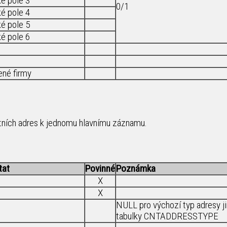
ké pole 3
0/1
ké pole 4
ké pole 5
ké pole 6
ené firmy
tních adres k jednomu hlavnímu záznamu.
tat
Povinné
Poznámka
X
X
NULL pro výchozí typ adresy 
tabulky CNTADDRESSTYPE