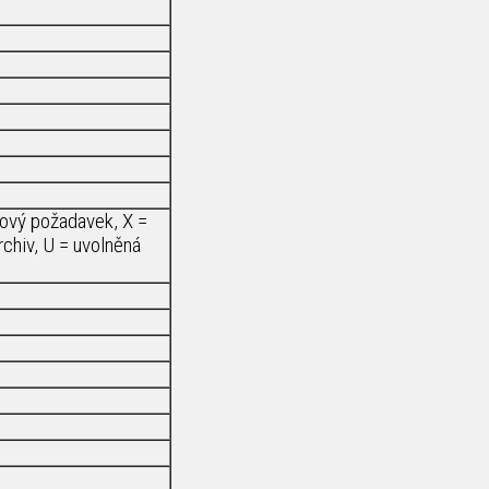
nový požadavek, X =
archiv, U = uvolněná