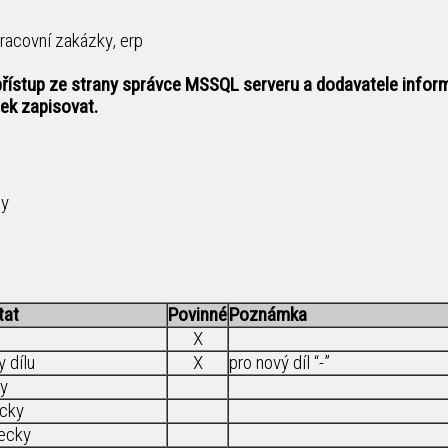
Pracovní zakázky, erp
přístup ze strany správce MSSQL serveru a dodavatele infor
ek zapisovat.
ty
tat
Povinné
Poznámka
X
 dílu
X
pro nový díl “-”
y
icky
ecky