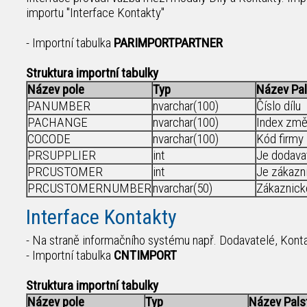
importu "Interface Kontakty"
- Importní tabulka
PARIMPORTPARTNER
Struktura importní tabulky
Název pole
Typ
Název Pal
PANUMBER
nvarchar(100)
Číslo dílu
PACHANGE
nvarchar(100)
Index změ
COCODE
nvarchar(100)
Kód firmy
PRSUPPLIER
int
Je dodava
PRCUSTOMER
int
Je zákazn
PRCUSTOMERNUMBER
nvarchar(50)
Zákaznické
Interface Kontakty
- Na straně informačního systému např. Dodavatelé, Konta
- Importní tabulka
CNTIMPORT
Struktura importní tabulky
Název pole
Typ
Název Pals