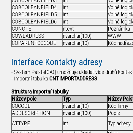
COBOOLEANFIELD3
int
Volné logic
COBOOLEANFIELD4
int
Volné logic
COBOOLEANFIELD5
int
Volné logic
COBOOLEANFIELD6
int
Volné logic
CONOTE
ntext
Poznámka
COWEADRESS
nvarchar(100)
WWW
COPARENTCOCODE
nvarchar(10)
Kód nadřaz
Interface Kontakty adresy
- Systém PalstatCAQ umožňuje ukládat více druhů kontak
- Importní tabulka
CNTIMPORTADDRESS
Struktura importní tabulky
Název pole
Typ
Název Pals
COCODE
nvarchar(10)
Kód firmy
ADDESCRIPTION
nvarchar(100)
Popis
ATTYPE
int
Typ adresy