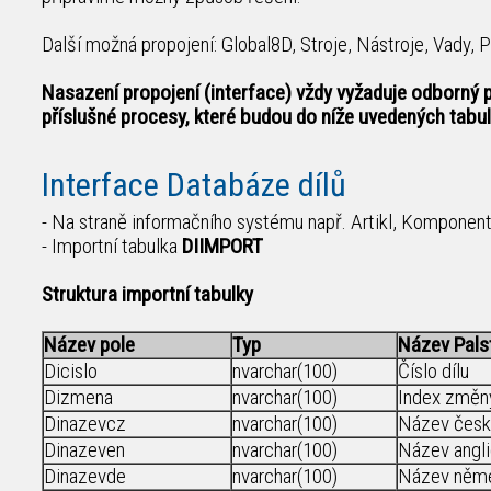
Další možná propojení: Global8D, Stroje, Nástroje, Vady, 
Nasazení propojení (interface) vždy vyžaduje odborný 
příslušné procesy, které budou do níže uvedených tabul
Interface Databáze dílů
- Na straně informačního systému např. Artikl, Komponen
- Importní tabulka
DIIMPORT
Struktura importní tabulky
Název pole
Typ
Název Pals
Dicislo
nvarchar(100)
Číslo dílu
Dizmena
nvarchar(100)
Index změny
Dinazevcz
nvarchar(100)
Název česk
Dinazeven
nvarchar(100)
Název angl
Dinazevde
nvarchar(100)
Název něm