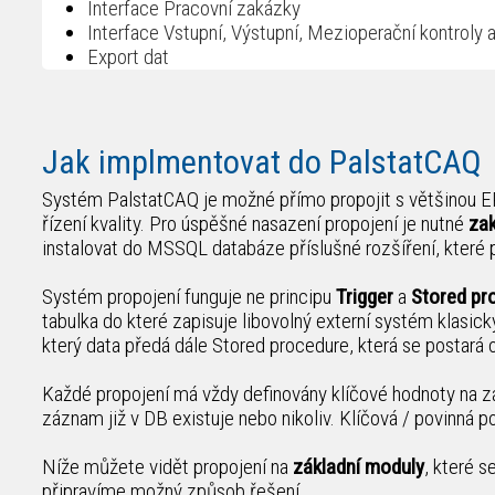
Interface Pracovní zakázky
Interface Vstupní, Výstupní, Mezioperační kontroly 
Export dat
Jak implmentovat do PalstatCAQ
Systém PalstatCAQ je možné přímo propojit s většinou ER
řízení kvality. Pro úspěšné nasazení propojení je nutné
za
instalovat do MSSQL databáze příslušné rozšíření, které 
Systém propojení funguje ne principu
Trigger
a
Stored pr
tabulka do které zapisuje libovolný externí systém klasi
který data předá dále Stored procedure, která se postará o
Každé propojení má vždy definovány klíčové hodnoty na z
záznam již v DB existuje nebo nikoliv. Klíčová / povinná p
Níže můžete vidět propojení na
základní moduly
, které 
připravíme možný způsob řešení.