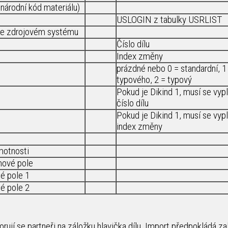
árodní kód materiálu)
USLOGIN z tabulky USRLIST
 ve zdrojovém systému
Číslo dílu
Index změny
prázdné nebo 0 = standardní, 1
typového, 2 = typový
Pokud je Dikind 1, musí se vypl
číslo dílu
Pokud je Dikind 1, musí se vypl
index změny
motnosti
mové pole
né pole 1
né pole 2
rují se partneři na záložku hlavička dílu. Import předpokládá za