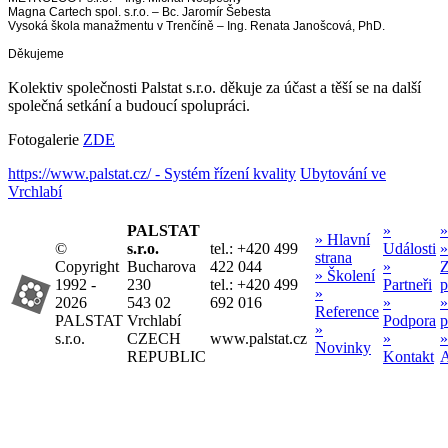
Magna Cartech spol. s.r.o. – Bc. Jaromír Šebesta
Vysoká škola manažmentu v Trenčíně – Ing. Renata Janošcová, PhD.
Děkujeme
Kolektiv společnosti Palstat s.r.o. děkuje za účast a těší se na další
společná setkání a budoucí spolupráci.
Fotogalerie
ZDE
https://www.palstat.cz/ - Systém řízení kvality
Ubytování ve
Vrchlabí
PALSTAT
»
»
» Hlavní
©
s.r.o.
tel.: +420 499
Události
»
strana
Copyright
Bucharova
422 044
»
Z
» Školení
1992 -
230
tel.: +420 499
Partneři
p
»
2026
543 02
692 016
»
»
Reference
PALSTAT
Vrchlabí
Podpora
»
s.r.o.
CZECH
www.palstat.cz
»
»
Novinky
REPUBLIC
Kontakt
A