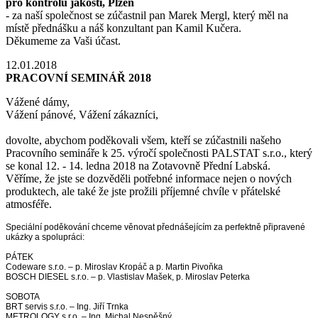
pro kontrolu jakosti, Plzeň
- za naší společnost se zúčastnil pan Marek Mergl, který měl na
místě přednášku a náš konzultant pan Kamil Kučera.
Děkumeme za Vaši účast.
12.01.2018
PRACOVNÍ SEMINÁŘ 2018
Vážené dámy,
Vážení pánové, Vážení zákazníci,
dovolte, abychom poděkovali všem, kteří se zúčastnili našeho
Pracovního semináře k 25. výročí společnosti PALSTAT s.r.o., který
se konal 12. - 14. ledna 2018 na Zotavovně Přední Labská.
Věříme, že jste se dozvěděli potřebné informace nejen o nových
produktech, ale také že jste prožili příjemné chvíle v přátelské
atmosféře.
Speciální poděkování chceme věnovat přednášejícím za perfektně připravené
ukázky a spolupráci:
PÁTEK
Codeware s.r.o. – p. Miroslav Kropáč a p. Martin Pivoňka
BOSCH DIESEL s.r.o. – p. Vlastislav Mašek, p. Miroslav Peterka
SOBOTA
BRT servis s.r.o. – Ing. Jiří Trnka
METROLOGY s.r.o. – Ing. Michal Nespěšný