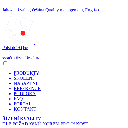
Jakost a kvalita, čeština
Quality management, English
Palstat
CAQ
®
systém řízení kvality
PRODUKTY
ŠKOLENÍ
NASAZENÍ
REFERENCE
PODPORA
FAQ
PORTÁL
KONTAKT
ŘÍZENÍ KVALITY
DLE POŽADAVKŮ NOREM PRO JAKOST