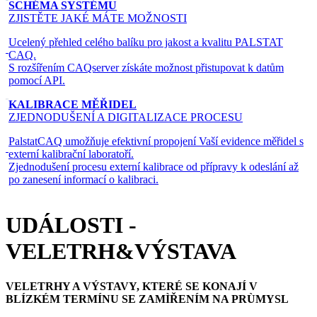
SCHÉMA SYSTÉMU
ZJISTĚTE JAKÉ MÁTE MOŽNOSTI
Ucelený přehled celého balíku pro jakost a kvalitu PALSTAT
CAQ.
S rozšířením CAQserver získáte možnost přistupovat k datům
pomocí API.
KALIBRACE MĚŘIDEL
ZJEDNODUŠENÍ A DIGITALIZACE PROCESU
PalstatCAQ umožňuje efektivní propojení Vaší evidence měřidel s
externí kalibrační laboratoří.
Zjednodušení procesu externí kalibrace od přípravy k odeslání až
po zanesení informací o kalibraci.
UDÁLOSTI -
VELETRH&VÝSTAVA
VELETRHY A VÝSTAVY, KTERÉ SE KONAJÍ V
BLÍZKÉM TERMÍNU SE ZAMÌŘENÍM NA PRÙMYSL