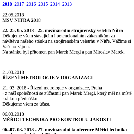
2018
2017
2016
2015
2014
2013
22.05.2018
MSV NITRA 2018
22.-25. 05. 2018 - 25. mezinárodní strojírenský veletrh
Nitra
Děkujeme všem stávajícím i potencionálním zákazníkům za
návštěvu našeho stánku na strojírenském veletrhu v Nitře. Vážíme si
Vašeho zájmu.
Na stánku byl přítomen pan Marek Mergl a pan Miroslav Marek.
21.03.2018
ŘÍZENÍ METROLOGIE V ORGANIZACI
21. 03. 2018 - Řízení metrologie v organizace, Praha
- z naší společnosti se zúčastnil pan Marek Mergl, který měl na místě
krátkou přednášku.
Děkujeme všem za účast.
06.03.2018
MĚŘICÍ TECHNIKA PRO KONTROLU JAKOSTI
06.-07. 03. 2018 - 27. mezinárodní konference Měřicí technika