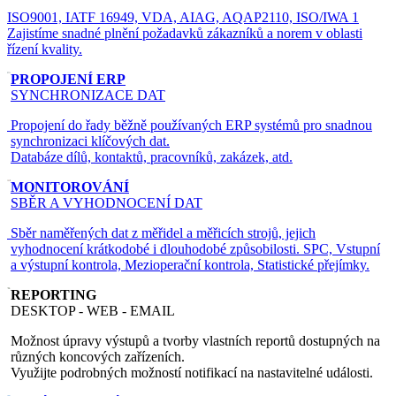
ISO9001, IATF 16949, VDA, AIAG, AQAP2110, ISO/IWA 1
Zajistíme snadné plnění požadavků zákazníků a norem v oblasti
řízení kvality.
PROPOJENÍ ERP
SYNCHRONIZACE DAT
Propojení do řady běžně používaných ERP systémů pro snadnou
synchronizaci klíčových dat.
Databáze dílů, kontaktů, pracovníků, zakázek, atd.
MONITOROVÁNÍ
SBĚR A VYHODNOCENÍ DAT
Sběr naměřených dat z měřidel a měřicích strojů, jejich
vyhodnocení krátkodobé i dlouhodobé způsobilosti. SPC, Vstupní
a výstupní kontrola, Mezioperační kontrola, Statistické přejímky.
REPORTING
DESKTOP - WEB - EMAIL
Možnost úpravy výstupů a tvorby vlastních reportů dostupných na
různých koncových zařízeních.
Využijte podrobných možností notifikací na nastavitelné události.